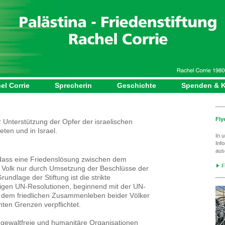
el Corrie
Sprecherin
Geschichte
Spenden & K
Fly
r Unterstützung der Opfer der israelischen
eten und in Israel.
In 
Inf
aus
, dass eine Friedenslösung zwischen dem
F
n Volk nur durch Umsetzung der Beschlüsse der
undlage der Stiftung ist die strikte
igen UN-Resolutionen, beginnend mit der UN-
t dem friedlichen Zusammenleben beider Völker
ten Grenzen verpflichtet.
r gewaltfreie und humanitäre Organisationen