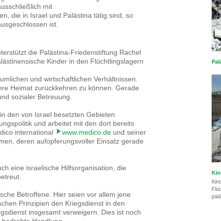
ausschließlich mit
 die in Israel und Palästina tätig sind, so
ausgeschlossen ist.
erstützt die Palästina-Friedenstiftung Rachel
ästinensische Kinder in den Flüchtlingslagern
Pal
umlichen und wirtschaftlichen Verhältnissen.
ihre Heimat zurückkehren zu können. Gerade
nd sozialer Betreuung.
 in den von Israel besetzten Gebieten
zungspolitik und arbeitet mit den dort bereits
edico international
www.medico.de
und seiner
men, deren aufopferungsvoller Einsatz gerade
h eine israelische Hilfsorganisation, die
Kin
etreut.
Kin
Flü
ische Betroffene. Hier seien vor allem jene
päd
ischen Prinzipien den Kriegsdienst in den
sdienst insgesamt verweigern. Dies ist noch