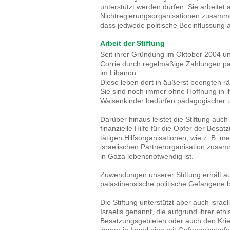
unterstützt werden dürfen. Sie arbeitet 
Nichtregierungsorganisationen zusammen,
dass jedwede politische Beeinflussung 
Arbeit der Stiftung
Seit ihrer Gründung im Oktober 2004 unt
Corrie durch regelmäßige Zahlungen pal
im Libanon.
Diese leben dort in äußerst beengten rä
Sie sind noch immer ohne Hoffnung in 
Waisenkinder bedürfen pädagogischer u
Darüber hinaus leistet die Stiftung auch
finanzielle Hilfe für die Opfer der Besat
tätigen Hilfsorganisationen, wie z. B. m
israelischen Partnerorganisation zusam
in Gaza lebensnotwendig ist.
Zuwendungen unserer Stiftung erhält auc
palästinensische politische Gefangene b
Die Stiftung unterstützt aber auch israel
Israelis genannt, die aufgrund ihrer eth
Besatzungsgebieten oder auch den Krieg