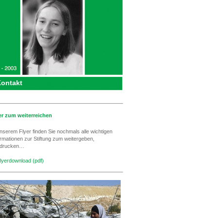
ontakt
er zum weiterreichen
unserem Flyer finden Sie nochmals alle wichtigen
ormationen zur Stiftung zum weitergeben,
drucken…
lyerdownload (pdf)